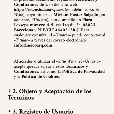
Condiciones de Uso
del sitio web
https://www.huecoarq.com
(en adelante,
«Sitio
Web»
), cuyo titular es
Míriam Fuster Salgado
(en
adelante,
«Titular»
), con domicilio en
Plaza
Lesseps número 4-5, esc izq 6º-2ª, 08023
Barcelona
y NIF/CIF
46405158-J
.
Para
cualquier consulta, el
«Usuario»
puede contactar al
«Titular»
a través del correo electrónico
info@huecoarq.com.
Al acceder o utilizar el
«Sitio Web»
, el
«Usuario»
acepta quedar sujeto a estos
Términos y
Condiciones
, así como la
Política de Privacidad
y la
Política de Cookies
.
2. Objeto y Aceptación de los
Términos
3. Registro de Usuario