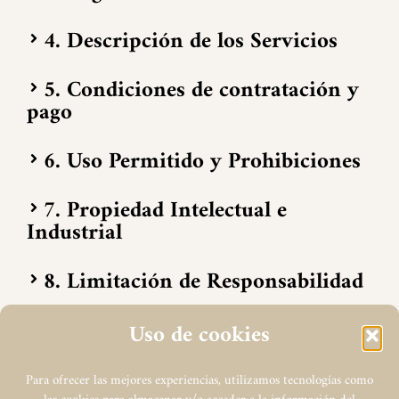
4. Descripción de los Servicios
5. Condiciones de contratación y
pago
6. Uso Permitido y Prohibiciones
7. Propiedad Intelectual e
Industrial
8. Limitación de Responsabilidad
9. Protección de Datos Personales
Uso de cookies
10. Modificaciones
Para ofrecer las mejores experiencias, utilizamos tecnologías como